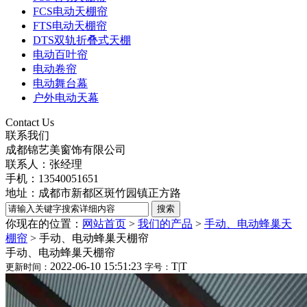
FCS电动天棚帘
FTS电动天棚帘
DTS双轨折叠式天棚
电动百叶帘
电动卷帘
电动舞台幕
户外电动天幕
Contact Us
联系我们
成都锦艺美窗饰有限公司
联系人：张经理
手机：13540051651
地址：成都市新都区斑竹园镇正方路
你现在的位置：
网站首页
>
我们的产品
>
手动、电动蜂巢天
棚帘
>
手动、电动蜂巢天棚帘
手动、电动蜂巢天棚帘
2022-06-10 15:51:23
T
|
T
更新时间：
字号：