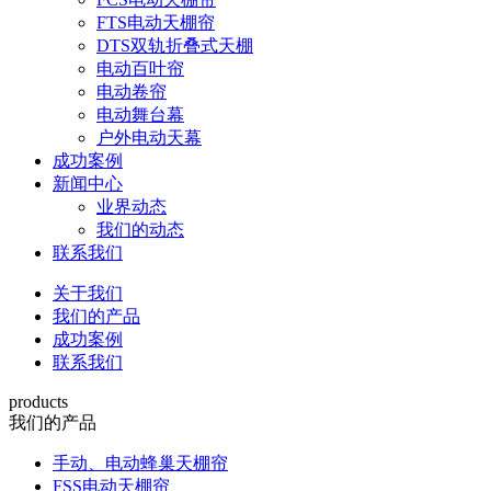
FTS电动天棚帘
DTS双轨折叠式天棚
电动百叶帘
电动卷帘
电动舞台幕
户外电动天幕
成功案例
新闻中心
业界动态
我们的动态
联系我们
关于我们
我们的产品
成功案例
联系我们
products
我们的产品
手动、电动蜂巢天棚帘
FSS电动天棚帘