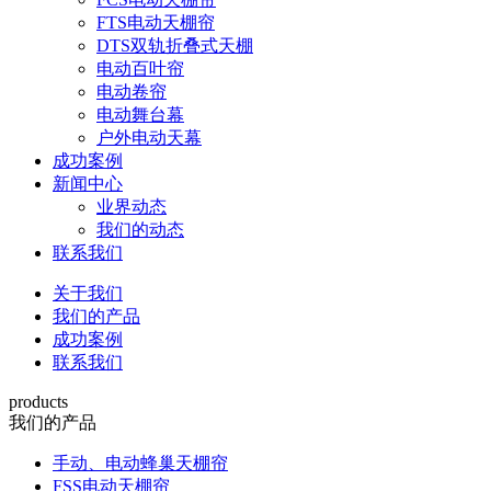
FTS电动天棚帘
DTS双轨折叠式天棚
电动百叶帘
电动卷帘
电动舞台幕
户外电动天幕
成功案例
新闻中心
业界动态
我们的动态
联系我们
关于我们
我们的产品
成功案例
联系我们
products
我们的产品
手动、电动蜂巢天棚帘
FSS电动天棚帘