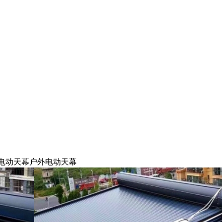
外电动天幕
户外电动天幕