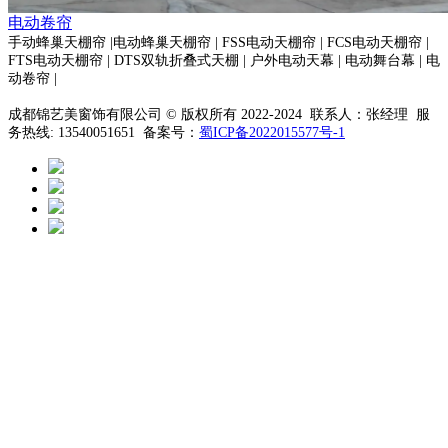
电动卷帘
手动蜂巢天棚帘 |电动蜂巢天棚帘 | FSS电动天棚帘 | FCS电动天棚帘 |
FTS电动天棚帘 | DTS双轨折叠式天棚 | 户外电动天幕 | 电动舞台幕 | 电
动卷帘 |
成都锦艺美窗饰有限公司 © 版权所有 2022-2024 联系人：张经理 服
务热线: 13540051651 备案号：
蜀ICP备2022015577号-1