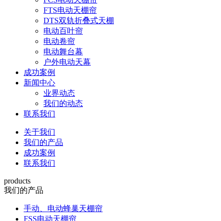
FTS电动天棚帘
DTS双轨折叠式天棚
电动百叶帘
电动卷帘
电动舞台幕
户外电动天幕
成功案例
新闻中心
业界动态
我们的动态
联系我们
关于我们
我们的产品
成功案例
联系我们
products
我们的产品
手动、电动蜂巢天棚帘
FSS电动天棚帘