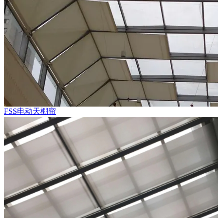
FSS电动天棚帘