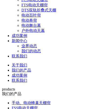
FTS电动天棚帘
DTS双轨折叠式天棚
电动百叶帘
电动卷帘
电动舞台幕
户外电动天幕
成功案例
新闻中心
业界动态
我们的动态
联系我们
关于我们
我们的产品
成功案例
联系我们
products
我们的产品
手动、电动蜂巢天棚帘
FSS电动天棚帘