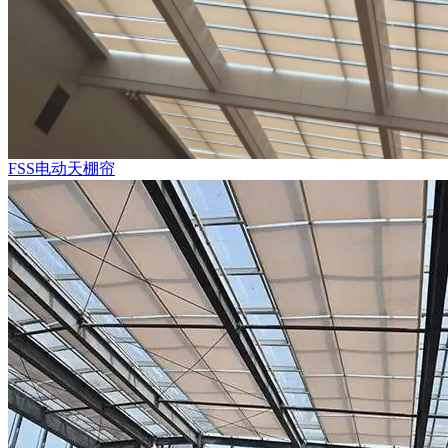
FSS电动天棚帘