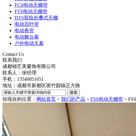
FCS电动天棚帘
FTS电动天棚帘
DTS双轨折叠式天棚
电动百叶帘
电动卷帘
电动舞台幕
户外电动天幕
Contact Us
联系我们
成都锦艺美窗饰有限公司
联系人：张经理
手机：13540051651
地址：成都市新都区斑竹园镇正方路
你现在的位置：
网站首页
>
我们的产品
>
FSS电动天棚帘
> F