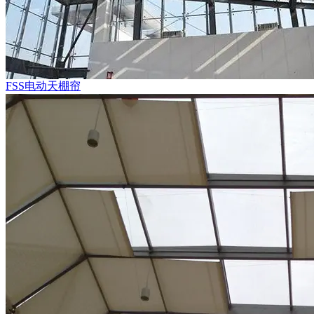
FSS电动天棚帘