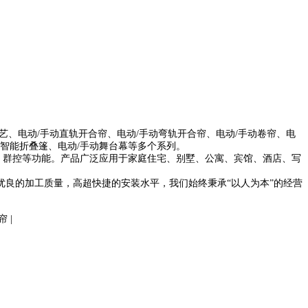
电动/手动直轨开合帘、电动/手动弯轨开合帘、电动/手动卷帘、电
、智能折叠篷、电动/手动舞台幕等多个系列。
作、群控等功能。产品广泛应用于家庭住宅、别墅、公寓、宾馆、酒店、写
良的加工质量，高超快捷的安装水平，我们始终秉承“以人为本”的经营
帘 |