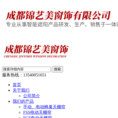
服务热线：
13540051651
首页
关于我们
公司简介
我们的产品
手动、电动蜂巢天棚帘
FSS电动天棚帘
FCS电动天棚帘